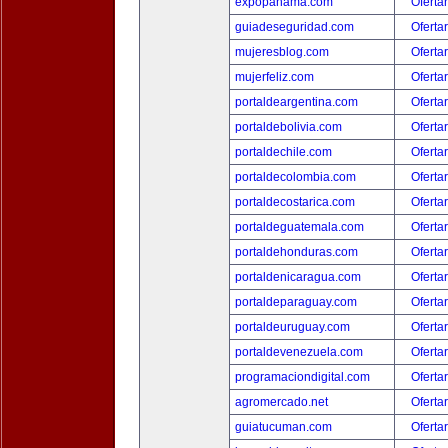
expopanama.com
Oferta
guiadeseguridad.com
Oferta
mujeresblog.com
Oferta
mujerfeliz.com
Oferta
portaldeargentina.com
Oferta
portaldebolivia.com
Oferta
portaldechile.com
Oferta
portaldecolombia.com
Oferta
portaldecostarica.com
Oferta
portaldeguatemala.com
Oferta
portaldehonduras.com
Oferta
portaldenicaragua.com
Oferta
portaldeparaguay.com
Oferta
portaldeuruguay.com
Oferta
portaldevenezuela.com
Oferta
programaciondigital.com
Oferta
agromercado.net
Oferta
guiatucuman.com
Oferta