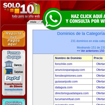
Dominios de la Categoría
231 dominios en esta categ
Mostrando 151 de 23
<< Ver anteriores 150
Nombre de Dominio
Precio
forochile.com
Oferta
anunciosparaguay.com
Oferta
forodeopiniones.com
Oferta
guiasanjusto.com
Oferta
dataguia.com
Oferta
directorioguadalajara.com
Oferta
tucumanvirtual.com
Oferta