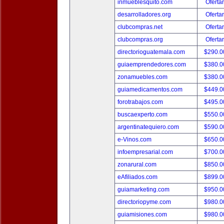
inmueblesquito.com
Oferta
desarrolladores.org
Oferta
clubcompras.net
Oferta
clubcompras.org
Oferta
directorioguatemala.com
$290.
guiaemprendedores.com
$380.
zonamuebles.com
$380.
guiamedicamentos.com
$449.
forotrabajos.com
$495.
buscaexperto.com
$550.
argentinatequiero.com
$590.
e-Vinos.com
$650.
infoempresarial.com
$700.
zonarural.com
$850.
eAfiliados.com
$899.
guiamarketing.com
$950.
directoriopyme.com
$980.
guiamisiones.com
$980.