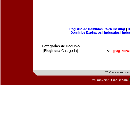
Registro de Dominios
|
Web Hosting
|
D
Dominios Expirados
|
Industrias
|
Indu
Categorías de Dominio:
[Pág. princi
** Precios expre
© 2002/2022 Solo10.com