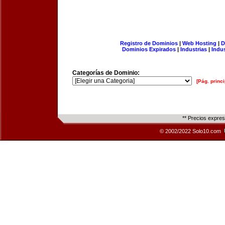
Registro de Dominios
|
Web Hosting
|
D
Dominios Expirados
|
Industrias
|
Indu
Categorías de Dominio:
[Pág. princi
** Precios expre
© 2002/2022 Solo10.com