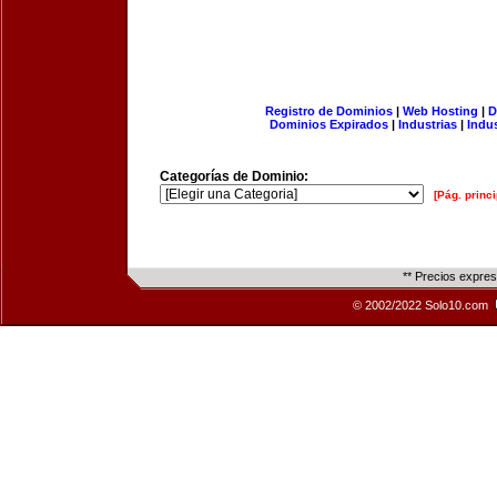
Registro de Dominios
|
Web Hosting
|
D
Dominios Expirados
|
Industrias
|
Indu
Categorías de Dominio:
[Pág. princi
** Precios expre
© 2002/2022 Solo10.com