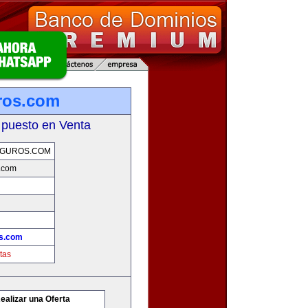
ros.com
 puesto en Venta
GUROS.COM
.com
s.com
tas
ealizar una Oferta