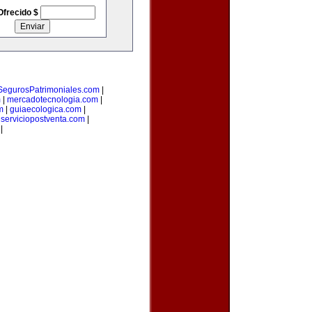
Ofrecido $
SegurosPatrimoniales.com
|
m
|
mercadotecnologia.com
|
m
|
guiaecologica.com
|
|
serviciopostventa.com
|
|