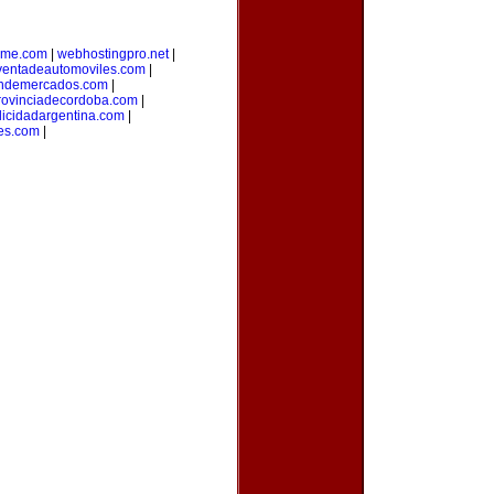
yme.com
|
webhostingpro.net
|
ventadeautomoviles.com
|
ondemercados.com
|
rovinciadecordoba.com
|
licidadargentina.com
|
es.com
|