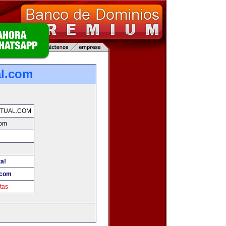
al.com
TUAL.COM
com
ta!
.com
tas