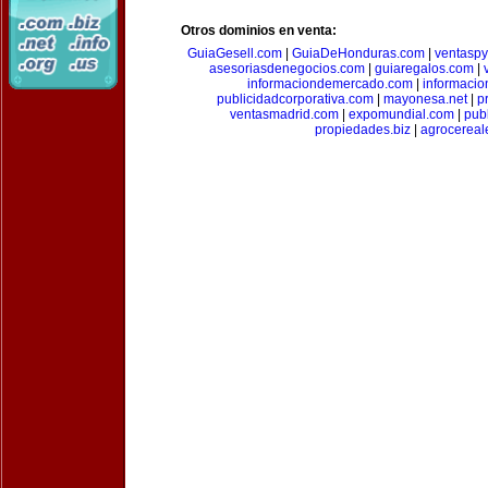
Otros dominios en venta:
GuiaGesell.com
|
GuiaDeHonduras.com
|
ventasp
asesoriasdenegocios.com
|
guiaregalos.com
|
informaciondemercado.com
|
informaci
publicidadcorporativa.com
|
mayonesa.net
|
p
ventasmadrid.com
|
expomundial.com
|
pub
propiedades.biz
|
agrocereal