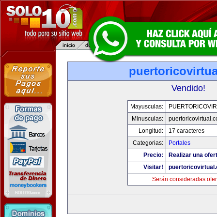
puertoricovirtu
Vendido!
Mayusculas:
PUERTORICOVIR
Minusculas:
puertoricovirtual.
Longitud:
17 caracteres
Categorias:
Portales
Precio:
Realizar una ofer
Visitar!
puertoricovirtual
Serán consideradas ofer