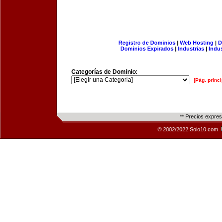
Registro de Dominios
|
Web Hosting
|
D
Dominios Expirados
|
Industrias
|
Indu
Categorías de Dominio:
[Pág. princi
** Precios expre
© 2002/2022 Solo10.com