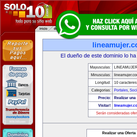
lineamujer.
El dueño de este dominio lo ha
Mayusculas:
LINEAMUJE
Minusculas:
lineamujer.c
Longitud:
10 caracteres
Categorias:
Portales
,
Soc
Precio:
Realizar una 
Visitar!
lineamujer.c
Serán consideradas ofer
Realizar una Oferta