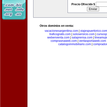
Precio Ofrecido $
Otros dominios en venta:
vacacionesargentina.com
|
viajespuertorico.co
traficogratis.com
|
soloservicio.com
|
cursosp
webenventa.com
|
salaprensa.com
|
lineamuj
comprasnaweb.com
|
ventasporlaweb.com
catalogoinmobiliario.com
|
comprador